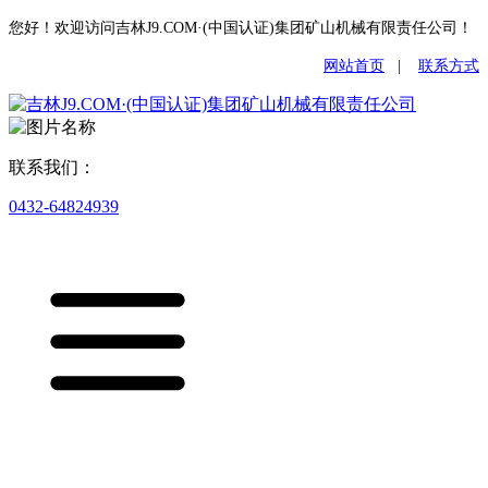
您好！欢迎访问吉林J9.COM·(中国认证)集团矿山机械有限责任公司！
网站首页
|
联系方式
联系我们：
0432-64824939