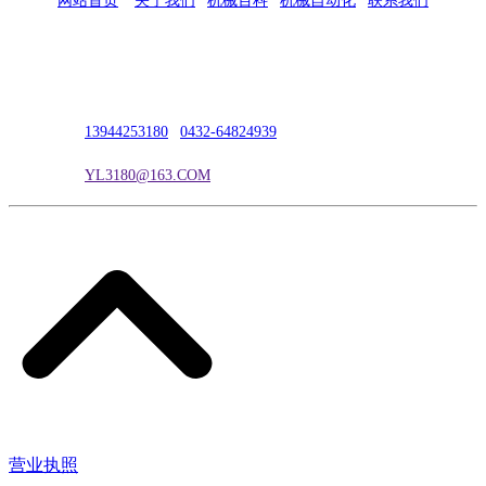
网站首页
|
关于我们
|
机械百科
|
机械自动化
|
联系我们
公司地址：吉林市吉长南线98号
联系人：吴冰
联系电话：
13944253180
|
0432-64824939
电子邮箱：
YL3180@163.COM
营业执照