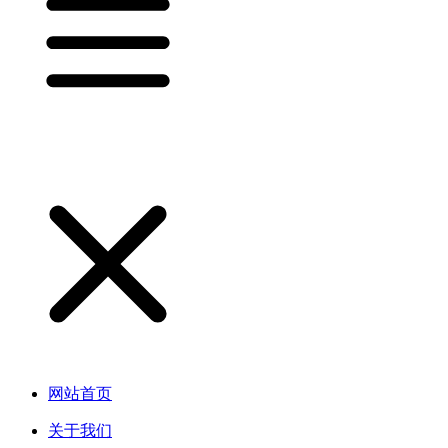
网站首页
关于我们