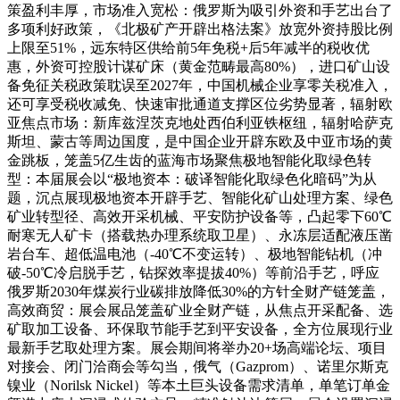
策盈利丰厚，市场准入宽松：俄罗斯为吸引外资和手艺出台了
多项利好政策，《北极矿产开辟出格法案》放宽外资持股比例
上限至51%，远东特区供给前5年免税+后5年减半的税收优
惠，外资可控股计谋矿床（黄金范畴最高80%），进口矿山设
备免征关税政策耽误至2027年，中国机械企业享零关税准入，
还可享受税收减免、快速审批通道支撑区位劣势显著，辐射欧
亚焦点市场：新库兹涅茨克地处西伯利亚铁枢纽，辐射哈萨克
斯坦、蒙古等周边国度，是中国企业开辟东欧及中亚市场的黄
金跳板，笼盖5亿生齿的蓝海市场聚焦极地智能化取绿色转
型：本届展会以“极地资本：破译智能化取绿色化暗码”为从
题，沉点展现极地资本开辟手艺、智能化矿山处理方案、绿色
矿业转型径、高效开采机械、平安防护设备等，凸起零下60℃
耐寒无人矿卡（搭载热办理系统取卫星）、永冻层适配液压凿
岩台车、超低温电池（-40℃不变运转）、极地智能钻机（冲
破-50℃冷启脱手艺，钻探效率提拔40%）等前沿手艺，呼应
俄罗斯2030年煤炭行业碳排放降低30%的方针全财产链笼盖，
高效商贸：展会展品笼盖矿业全财产链，从焦点开采配备、选
矿取加工设备、环保取节能手艺到平安设备，全方位展现行业
最新手艺取处理方案。展会期间将举办20+场高端论坛、项目
对接会、闭门洽商会等勾当，俄气（Gazprom）、诺里尔斯克
镍业（Norilsk Nickel）等本土巨头设备需求清单，单笔订单金