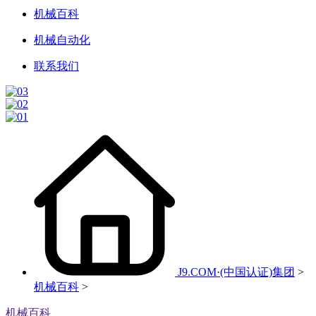
机械百科
机械自动化
联系我们
J9.COM·(中国认证)集团
>
机械百科
>
机械百科