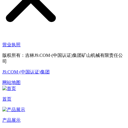
营业执照
版权所有：吉林J9.COM·(中国认证)集团矿山机械有限责任公
司
J9.COM·(中国认证)集团
网站地图
首页
产品展示