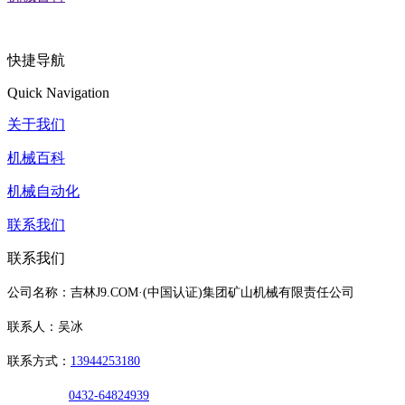
快捷导航
Quick Navigation
关于我们
机械百科
机械自动化
联系我们
联系我们
公司名称：吉林J9.COM·(中国认证)集团矿山机械有限责任公司
联系人：吴冰
联系方式：
13944253180
0432-64824939