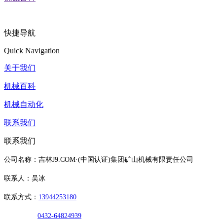
快捷导航
Quick Navigation
关于我们
机械百科
机械自动化
联系我们
联系我们
公司名称：吉林J9.COM·(中国认证)集团矿山机械有限责任公司
联系人：吴冰
联系方式：
13944253180
0432-64824939