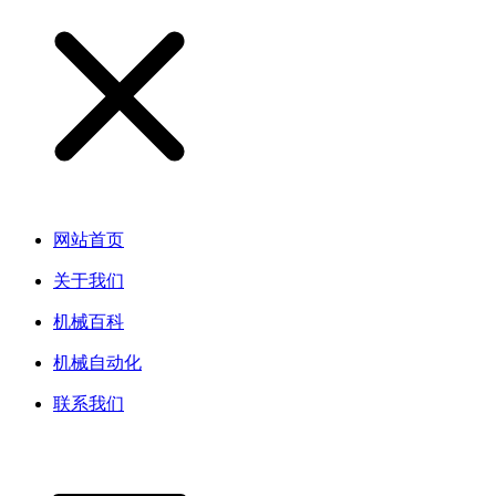
网站首页
关于我们
机械百科
机械自动化
联系我们