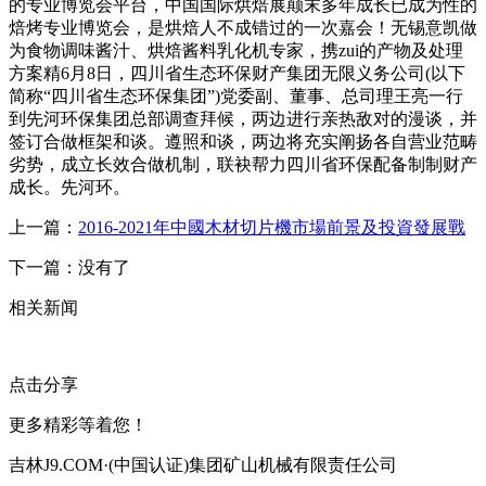
的专业博览会平台，中国国际烘焙展颠末多年成长已成为性的
焙烤专业博览会，是烘焙人不成错过的一次嘉会！无锡意凯做
为食物调味酱汁、烘焙酱料乳化机专家，携zui的产物及处理
方案精6月8日，四川省生态环保财产集团无限义务公司(以下
简称“四川省生态环保集团”)党委副、董事、总司理王亮一行
到先河环保集团总部调查拜候，两边进行亲热敌对的漫谈，并
签订合做框架和谈。遵照和谈，两边将充实阐扬各自营业范畴
劣势，成立长效合做机制，联袂帮力四川省环保配备制制财产
成长。先河环。
上一篇：
2016-2021年中國木材切片機市場前景及投資發展戰
下一篇：没有了
相关新闻
点击分享
更多精彩等着您！
吉林J9.COM·(中国认证)集团矿山机械有限责任公司