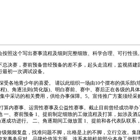
按照这个写出赛事流程及细则完整细致、科学合理、可行性强
总决赛，赛前预备曾经预备的差不多，起头走流程，监视搭建团
行最初一次调试设备。
各地青少年的喜爱。 请以此组织一场由10个摆布的俱乐部(
程)、角逐法则(简化版)、明白赛前、赛中、赛后正在各级的具
担集中采访的相关费用，供给办事保障。5。宣传推广方案须经采
算内赛事、运营性赛事及公益性赛事。截止目前曾经成功举办了青
 一、赛前预备 1、提前制定细致的工做流程及打算，如涉及
角逐成功进行。 二、角逐期间工做放置 1、提前和各代表队联
级频频复盘，找准问题不脚，出格是上的不脚，立行立改。集
突发事务应对、品牌价值等方面，连系本能机能部分本身工做职