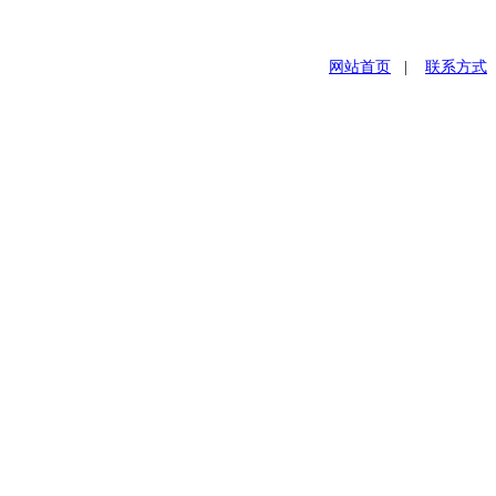
网站首页
|
联系方式