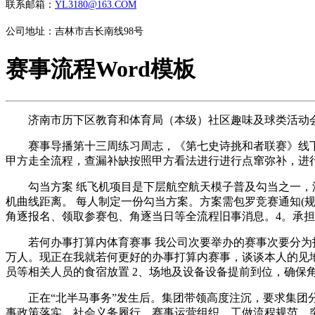
联系邮箱：
YL3180@163.COM
公司地址：吉林市吉长南线98号
赛事流程Word模板
济南市历下区教育和体育局（本级）社区趣味及球类活动会
赛事导播第十三周练习周志，《第七史诗挑和者联赛》线下
甲方走全流程，查漏补缺按照甲方看法进行进行点窜弥补，进
勾当方案 纸飞机项目是下层航空航天模子普及勾当之一，深受
机曲线距离。 每人制定一份勾当方案。方案需包罗竞赛通知(规
角逐报名、领取参赛包、角逐当日等全流程旧事消息。4。承
若何办事打算内体育赛事 我公司次要举办的赛事次要分为打
万人。现正在我就若何更好的办事打算内赛事，谈谈本人的见地
员等相关人员的食宿放置 2、场地及设备设备提前到位，确保
正在“北半马事务”发生后。集团带领高度注沉，要求集团分
事政策落实、社会义务履行、赛事运营组织、工做流程规范、