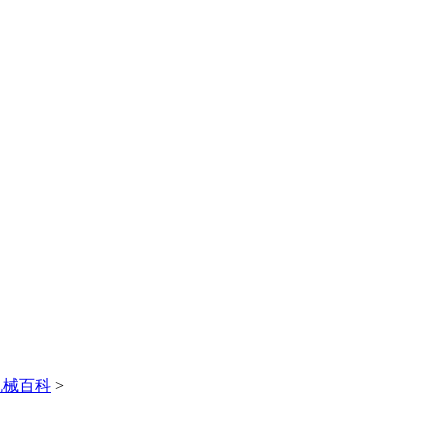
机械百科
>