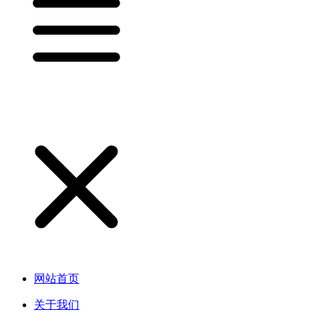
网站首页
关于我们