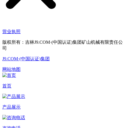
营业执照
版权所有：吉林J9.COM·(中国认证)集团矿山机械有限责任公
司
J9.COM·(中国认证)集团
网站地图
首页
产品展示