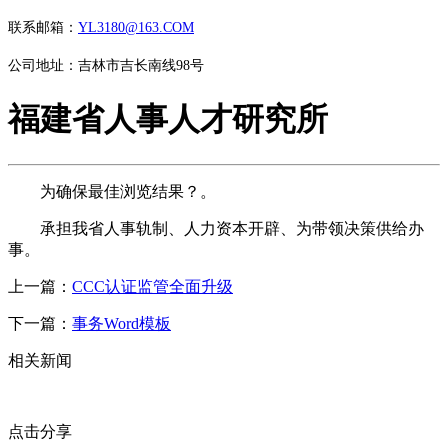
联系邮箱：
YL3180@163.COM
公司地址：吉林市吉长南线98号
福建省人事人才研究所
为确保最佳浏览结果？。
承担我省人事轨制、人力资本开辟、为带领决策供给办
事。
上一篇：
CCC认证监管全面升级
下一篇：
事务Word模板
相关新闻
点击分享