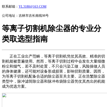
联系邮箱：
YL3180@163.COM
公司地址：吉林市吉长南线98号
等离子切割机除尘器的专业分
类取选型指南
正在工业出产范畴，等离子切割机凭仗其高效、精准的切
割机能被普遍使用。然而，等离子切割过程中会发生大量细微
粉尘和烟气，若不及时处置，不只会污染工做，风险操做人员
的身体健康，还可能对设备形成损害，影响切割质量。因而，
为等离子切割机配备合适的除尘器至关主要。正在浩繁除尘器
类型中，脉冲滤筒除尘器和脉冲布袋除尘器凭仗其杰出的机能
成为优选方案。