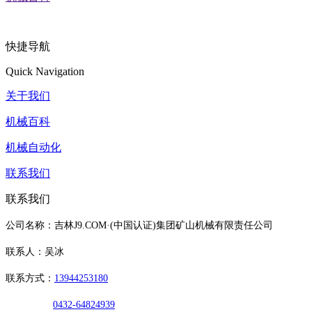
快捷导航
Quick Navigation
关于我们
机械百科
机械自动化
联系我们
联系我们
公司名称：吉林J9.COM·(中国认证)集团矿山机械有限责任公司
联系人：吴冰
联系方式：
13944253180
0432-64824939