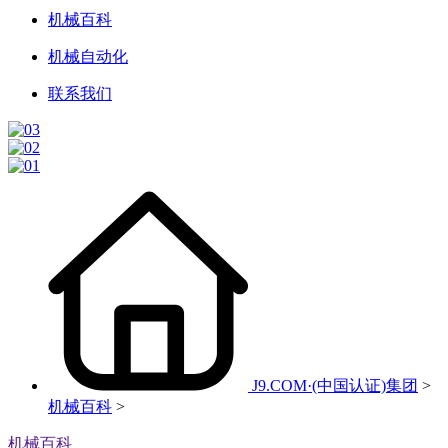
机械百科
机械自动化
联系我们
J9.COM·(中国认证)集团
>
机械百科
>
机械百科