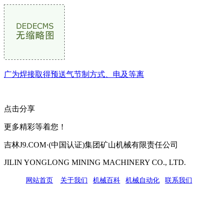
广为焊接取得预送气节制方式、电及等离
点击分享
更多精彩等着您！
吉林J9.COM·(中国认证)集团矿山机械有限责任公司
JILIN YONGLONG MINING MACHINERY CO., LTD.
网站首页
|
关于我们
|
机械百科
|
机械自动化
|
联系我们
公司地址：吉林市吉长南线98号