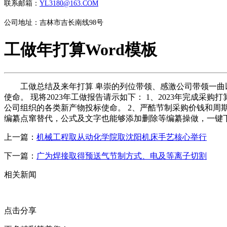
联系邮箱：
YL3180@163.COM
公司地址：吉林市吉长南线98号
工做年打算Word模板
工做总结及来年打算 卑崇的列位带领、感激公司带领一曲以
使命。 现将2023年工做报告请示如下： 1、2023年完成采购
公司组织的各类新产物投标使命。 2、严酷节制采购价钱和周期
编纂点窜替代，公式及文字也能够添加删除等编纂操做，一键下载。
上一篇：
机械工程取从动化学院取沈阳机床手艺核心举行
下一篇：
广为焊接取得预送气节制方式、电及等离子切割
相关新闻
点击分享