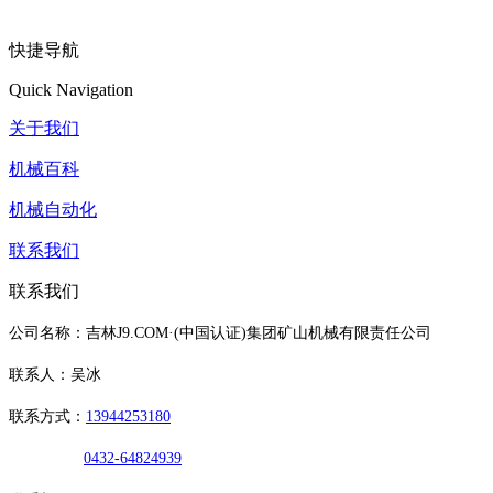
快捷导航
Quick Navigation
关于我们
机械百科
机械自动化
联系我们
联系我们
公司名称：吉林J9.COM·(中国认证)集团矿山机械有限责任公司
联系人：吴冰
联系方式：
13944253180
0432-64824939