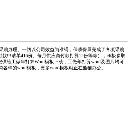
采购办理、一切以公司效益为准绳，保质保量完成了各项采购
应商付款申请单416份、每月供应商付款打算12份等等），积极参取
给工做年打算Word模板下载，工做年打算word及图片均可
各样的word模板，更多word模板就正在熊猫办公。