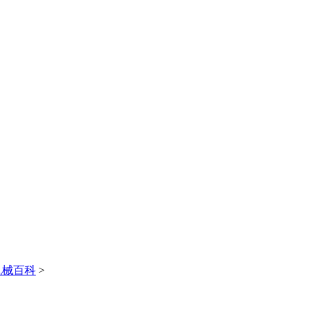
机械百科
>