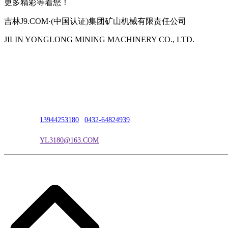
更多精彩等着您！
吉林J9.COM·(中国认证)集团矿山机械有限责任公司
JILIN YONGLONG MINING MACHINERY CO., LTD.
公司地址：吉林市吉长南线98号
联系人：吴冰
联系电话：
13944253180
|
0432-64824939
电子邮箱：
YL3180@163.COM