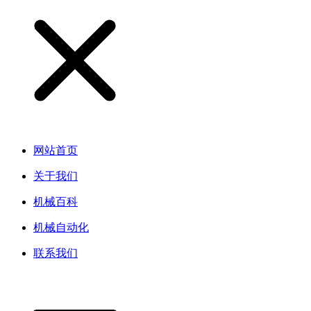
网站首页
关于我们
机械百科
机械自动化
联系我们